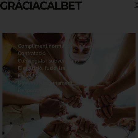
Skip to content
Compliment normatiu
Contratació
Convinguts i subvencions
Dissolució, fusió, transformació
Fiscalitat
Govern i funcionament
Responsabilitat