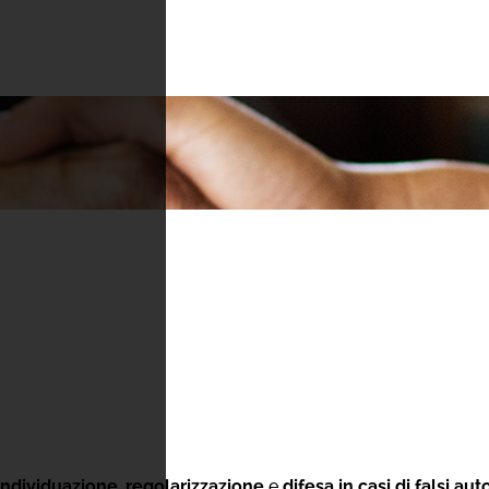
’individuazione
,
regolarizzazione
e
difesa
in casi di falsi au