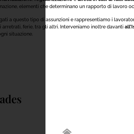
inazione, elementi che determinano un rapporto di lavoro oc
egati a questo tipo di assunzioni e rappresentiamo i lavorato
arretrati, ferie, tra gli altri. Interveniamo inoltre davanti
all’
gni situazione.
dades