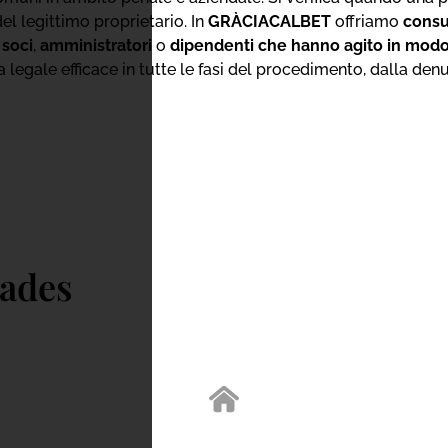
 legittimo proprietario. In
GRÀCIACALBET
offriamo
consu
i soci
,
amministratori
o
dipendenti che hanno agito in modo
 legale efficace in tutte le fasi del procedimento, dalla den
dades