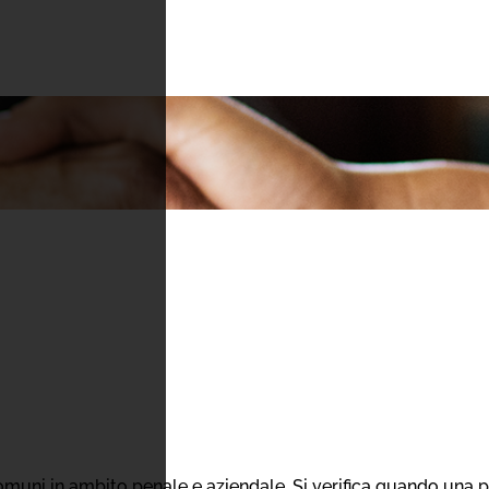
comuni in ambito penale e aziendale. Si verifica quando una 