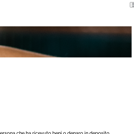
persona che ha ricevuto beni o denaro in deposito,