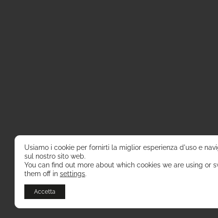
Usiamo i cookie per fornirti la miglior esperienza d'uso e nav
sul nostro sito web.
You can find out more about which cookies we are using or s
them off in
settings
.
Accetta