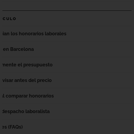
TÍCULO
bian los honorarios laborales
s en Barcelona
lmente el presupuesto
evisar antes del precio
 al comparar honorarios
 despacho laboralista
tes (FAQs)