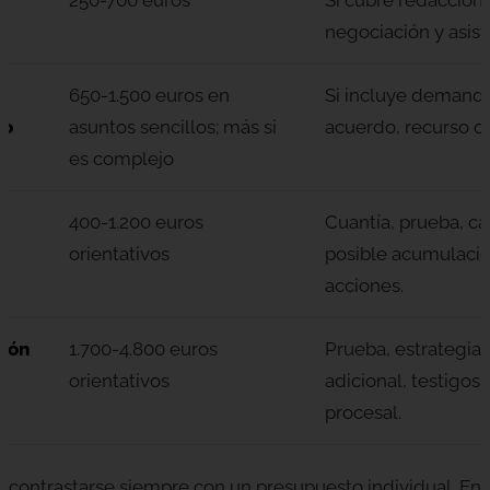
negociación y asiste
650-1.500 euros en
Si incluye demanda,
io
asuntos sencillos; más si
acuerdo, recurso o 
es complejo
400-1.200 euros
Cuantía, prueba, cá
orientativos
posible acumulació
acciones.
ción
1.700-4.800 euros
Prueba, estrategia
orientativos
adicional, testigos,
procesal.
 contrastarse siempre con un presupuesto individual. En 