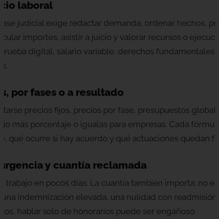
cio laboral
 fase judicial exige redactar demanda, ordenar hechos, pr
cular importes, asistir a juicio y valorar recursos o ejecu
prueba digital, salario variable, derechos fundamentales, 
s.
os, por fases o a resultado
tarse precios fijos, precios por fase, presupuestos globa
 fijo más porcentaje o igualas para empresas. Cada fórmu
ye, qué ocurre si hay acuerdo y qué actuaciones quedan fu
 urgencia y cuantía reclamada
 trabajo en pocos días. La cuantía también importa: no es 
una indemnización elevada, una nulidad con readmisión o
asos, hablar solo de honorarios puede ser engañoso.