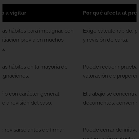
o a vigilar
Por qué afecta al pr
días hábiles para impugnar, con
Exige cálculo rápido, p
ciliación previa en muchos
y revisión de carta.
os.
días hábiles en la mayoría de
Puede requerir prueba,
ugnaciones.
valoración de proporci
año con carácter general,
El trabajo se concentra
to a revisión del caso.
documentos, convenio 
 revisarse antes de firmar.
Puede cerrar definitiv
reclamación y afectar 