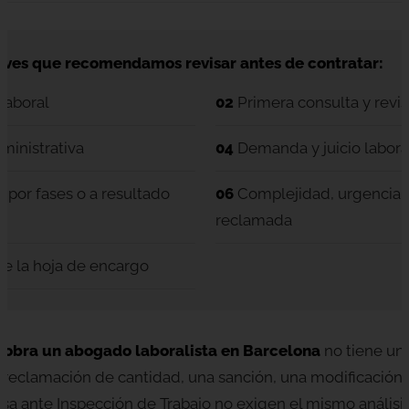
claves que recomendamos revisar antes de contratar:
laboral
02
Primera consulta y revi
ministrativa
04
Demanda y juicio labora
, por fases o a resultado
06
Complejidad, urgencia y
reclamada
e la hoja de encargo
cobra un abogado laboralista en Barcelona
no tiene una
 reclamación de cantidad, una sanción, una modificación 
sa ante Inspección de Trabajo no exigen el mismo análisis