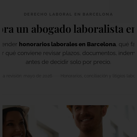
DERECHO LABORAL EN BARCELONA
ra un abogado laboralista e
ntender
honorarios laborales en Barcelona
, qué f
r qué conviene revisar plazos, documentos, indemn
antes de decidir solo por precio.
ima revisión: mayo de 2026
Honorarios, conciliación y litigios labo