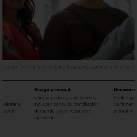
ecio debe leerse junto al alcance, los plazos, la prueba y el riesgo 
Riesgo principal
Decisión ú
y
Comparar precios sin saber si
Pedir hoja
valorar el
incluyen consulta, conciliación,
de firmar y
laboral.
demanda, juicio, recursos o
laboral mar
ejecución.