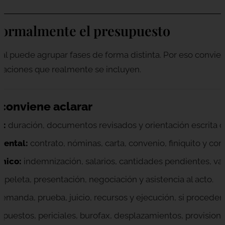
normalmente el presupuesto
al puede agrupar fases de forma distinta. Por eso convie
tuaciones que realmente se incluyen.
 conviene aclarar
l:
duración, documentos revisados y orientación escrita o 
mental:
contrato, nóminas, carta, convenio, finiquito y co
mico:
indemnización, salarios, cantidades pendientes, va
apeleta, presentación, negociación y asistencia al acto.
emanda, prueba, juicio, recursos y ejecución, si proceden
puestos, periciales, burofax, desplazamientos, provisione