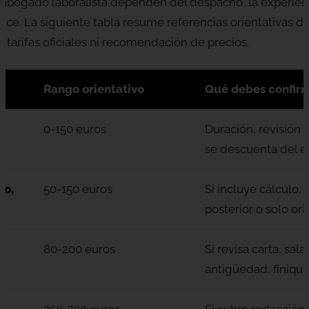
abogado laboralista dependen del despacho, la experienci
nce. La siguiente tabla resume referencias orientativas d
 tarifas oficiales ni recomendación de precios.
Rango orientativo
Qué debes confir
0-150 euros
Duración, revisión
se descuenta del en
to,
50-150 euros
Si incluye cálculo,
posterior o solo ori
o
80-200 euros
Si revisa carta, sala
antigüedad, finiquit
250-700 euros
Si cubre redacción,