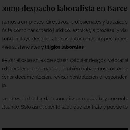
 como despacho laboralista en Barce
ramos a empresas, directivos, profesionales y trabajador
alta combinar criterio jurídico, estrategia procesal y visi
aboral
incluye despidos, falsos autónomos, inspecciones, 
iones sustanciales y
litigios laborales
.
visar el caso antes de actuar, calcular riesgos, valorar si
ón o defender una demanda. También trabajamos con empr
 ordenar documentación, revisar contratación o responder 
ajo.
laro: antes de hablar de honorarios cerrados, hay que enten
alcance. Solo así el cliente sabe qué contrata y puede t