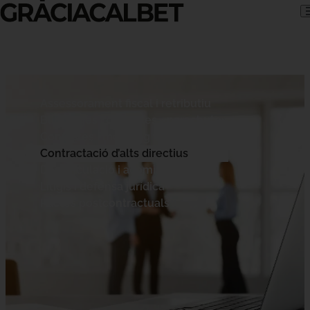
Skip to content
Assessorament fiscal i retributiu
Blindatges i clàusules «parachute»
Conflictes i mobbing
Contractació d’alts directius
Desvinculació i acomiadaments
Litigis i defensa jurídica
Pactes postcontractuals