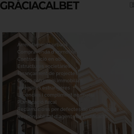
Skip to content
Arrendaments urbans
Compravenda d'immobles
Contractació en obra
Estructures societàries
Finançament de projectes
Gestió patrimoni immobiliari
Inversions estrangeres
Llicències i compliment normatiu
Planificació fiscal
Reclamacions per defectes de construcció
Responsabilitat d'agents de l'edificació