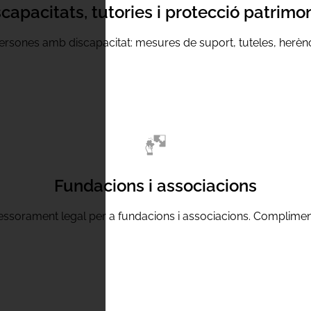
capacitats, tutories i protecció patrimo
persones amb discapacitat: mesures de suport, tuteles, herènci
Fundacions i associacions
sessorament legal per a fundacions i associacions. Compliment