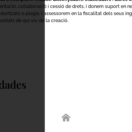
sentació, col·laboració i cessió de drets, i donem suport en
ritzats o plagis, i assessorem en la fiscalitat dels seus ing
sitats de qui viu de la creació.
idades