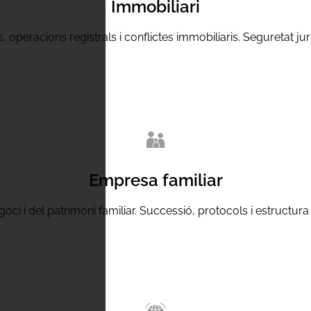
Immobiliari
operacions registrals i conflictes immobiliaris. Seguretat jur
Empresa familiar
oci i del patrimoni familiar. Successió, protocols i estructura 