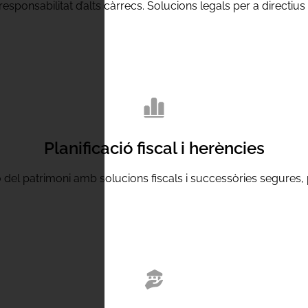
responsabilitat d’alts càrrecs. Solucions legals per a directius 
Planificació fiscal i herències
del patrimoni amb solucions fiscals i successòries segures, p