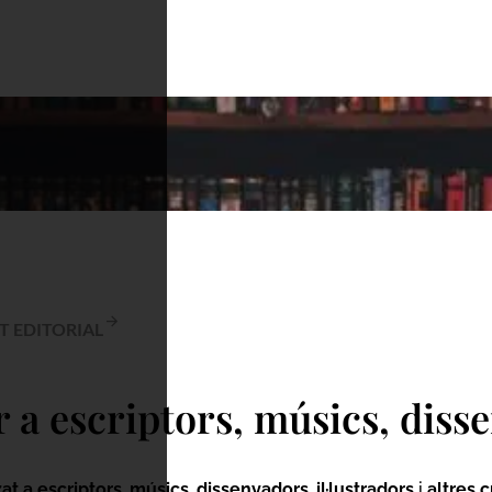
ssenyadors, il·lustradors
T EDITORIAL
a escriptors, músics, disse
at a escriptors
,
músics
,
dissenyadors
,
il·lustradors
i
altres 