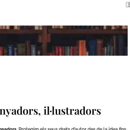
nyadors, il·lustradors
creadors
. Protegim els seus drets d’autor des de la idea fins