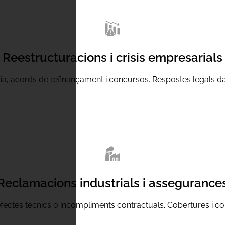
Reestructuracions i crisis empresarials
ia, acords de refinançament i concursos. Respostes legals dav
Reclamacions industrials i assegurance
ectes tècnics o incompliments contractuals. Cobertures i c