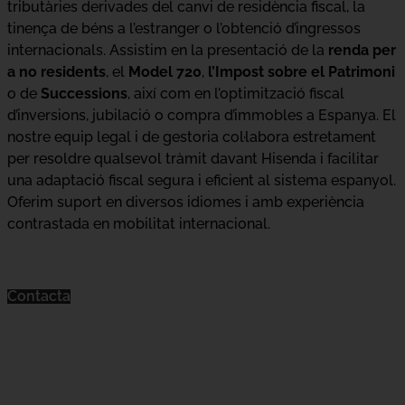
tributàries derivades del canvi de residència fiscal, la
tinença de béns a l’estranger o l’obtenció d’ingressos
internacionals. Assistim en la presentació de la
renda per
a no residents
, el
Model 720
,
l’Impost sobre el Patrimoni
o de
Successions
, així com en l’optimització fiscal
d’inversions, jubilació o compra d’immobles a Espanya. El
nostre equip legal i de gestoria col·labora estretament
per resoldre qualsevol tràmit davant Hisenda i facilitar
una adaptació fiscal segura i eficient al sistema espanyol.
Oferim suport en diversos idiomes i amb experiència
contrastada en mobilitat internacional.
Contacta