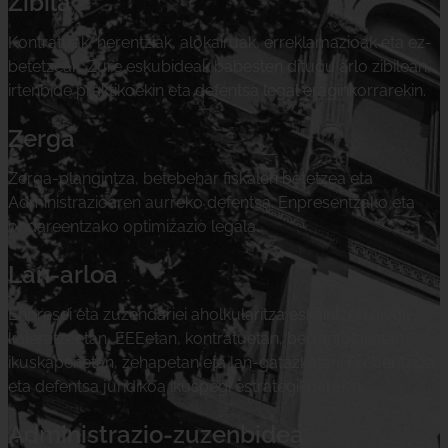
Zibila
Kontratuak, herentziak, alokairuak, erreklamazioak eta ez-
betetzeak. Zure eskubideak babesten ditugu arlo zibilean,
irtenbide praktikoekin eta defentsa legal eraginkorrarekin.
Zerga
Zerga-plangintza, betebehar fiskalen betetzea eta
Administrazioaren aurreko defentsa. Enpresentzako eta
ondareentzako optimizazio legala.
Lan-arloa
Enpresei eta zuzendariei aholkularitza eskaintzen diegu
kaleratzeetan, EEEetan, kontratuetan, berrantolaketan,
ikuskapenetan, zehapetan eta lan-gatazketan. Prebentzioa
eta defentsa juridikoa ikuspegi estrategikoarekin.
Administrazio-zuzenbidea