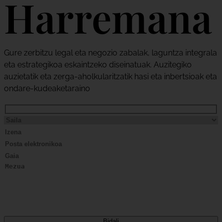
Harremana
Gure zerbitzu legal eta negozio zabalak, laguntza integrala
eta estrategikoa eskaintzeko diseinatuak. Auzitegiko
auzietatik eta zerga-aholkularitzatik hasi eta inbertsioak eta
ondare-kudeaketaraino