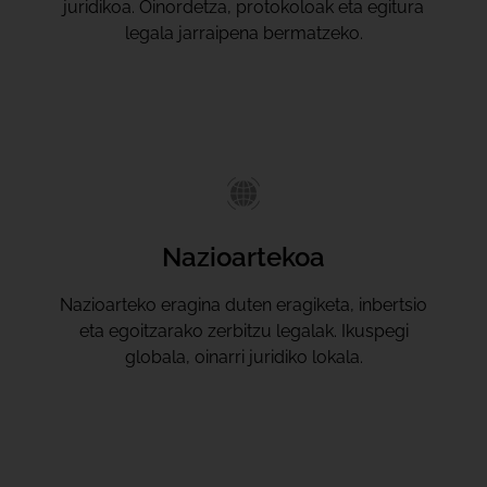
juridikoa. Oinordetza, protokoloak eta egitura
legala jarraipena bermatzeko.
Nazioartekoa
Nazioarteko eragina duten eragiketa, inbertsio
eta egoitzarako zerbitzu legalak. Ikuspegi
globala, oinarri juridiko lokala.