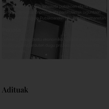
Zehapenen, lizentzien, lehiaketa publikoen eta hirigintzaren
aurkako defentsa. Enpresak eta partikularrak laguntzen
ditugu Administrazio Publikoarekin dituzten harremanetan.
Penala
Defentsa penala delitu ekonomiko, sozietario eta fiskaletan.
Zorroztasunez jarduten dugu prozedura konplexu eta
sentikorretan.
Adituak