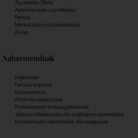
Zuzenbide Zibila
Administrazio-zuzenbidea
Penala
Merkataritza eta sozietarioa
Zerga
Nabarmenduak
Higiezinak
Familia-enpresa
Nazioartekoa
Atzerriko inbertsioak
Profesionalen arduragabekeriak
Jabetza intelektuala eta argitalpen-zuzenbidea
Erreklamazio industrialak eta aseguruak