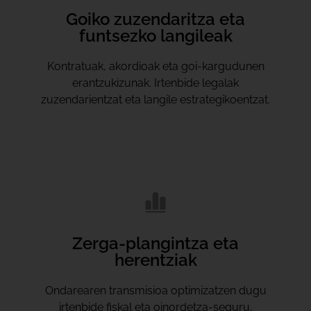
Goiko zuzendaritza eta
funtsezko langileak
Kontratuak, akordioak eta goi-kargudunen
erantzukizunak. Irtenbide legalak
zuzendarientzat eta langile estrategikoentzat.
Zerga-plangintza eta
herentziak
Ondarearen transmisioa optimizatzen dugu
irtenbide fiskal eta oinordetza-seguru,