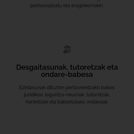
pertsonalizatu eta eraginkorrekin.
Desgaitasunak, tutoretzak eta
ondare-babesa
Ezintasunak dituzten pertsonentzako babes
juridikoa: laguntza-neurriak, tutoretzak,
herentziak eta babestutako ondareak.