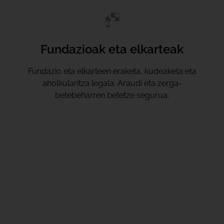
Fundazioak eta elkarteak
Fundazio eta elkarteen eraketa, kudeaketa eta
aholkularitza legala. Araudi eta zerga-
betebeharren betetze segurua.