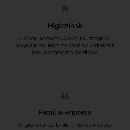
Higiezinak
Erosketa-salmentak, alokairuak, erregistro-
eragiketak eta higiezinen gatazkak. Segurtasun
juridikoa transakzio bakoitzean.
Familia-enpresa
Negozioaren eta familia-ondarearen babes