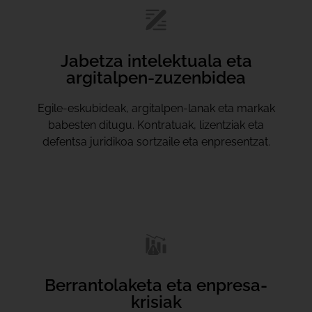
Jabetza intelektuala eta
argitalpen-zuzenbidea
Egile-eskubideak, argitalpen-lanak eta markak
babesten ditugu. Kontratuak, lizentziak eta
defentsa juridikoa sortzaile eta enpresentzat.
Berrantolaketa eta enpresa-
krisiak