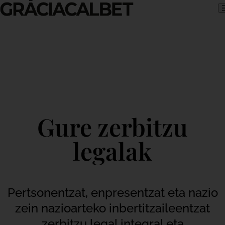
Skip to content
Gure zerbitzu
legalak
Pertsonentzat, enpresentzat eta nazio
zein nazioarteko inbertitzaileentzat
zerbitzu legal integral eta