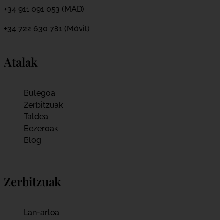
+34 911 091 053 (MAD)
+34 722 630 781 (Móvil)
Atalak
Bulegoa
Zerbitzuak
Taldea
Bezeroak
Blog
Zerbitzuak
Lan-arloa