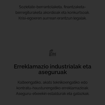
Sozietate-berrantolaketa, finantzaketa-
berregituraketa akordioak eta konkurtsoak.
Krisi-egoeren aurrean erantzun legalak.
Erreklamazio industrialak eta
aseguruak
Kalteengatiko, akats teknikoengatiko edo
kontratu-hausturengatiko erreklamazioak.
Aseguru-etxeekin estaldurak eta gatazkak.