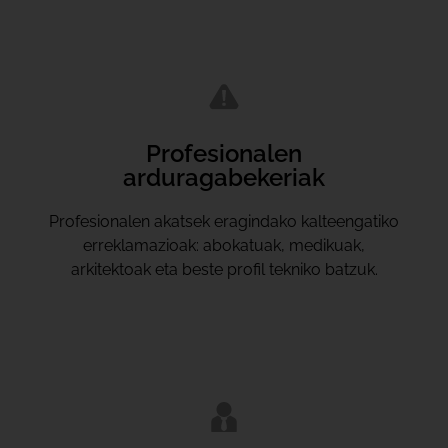
Profesionalen
arduragabekeriak
Profesionalen akatsek eragindako kalteengatiko
erreklamazioak: abokatuak, medikuak,
arkitektoak eta beste profil tekniko batzuk.