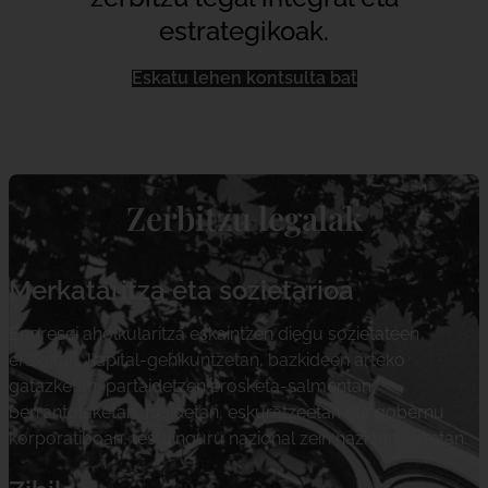
estrategikoak.
Eskatu lehen kontsulta bat
Zerbitzu legalak
Merkataritza eta sozietarioa
Enpresei aholkularitza eskaintzen diegu sozietateen
eraketan, kapital-gehikuntzetan, bazkideen arteko
gatazketan, partaidetzen erosketa-salmentan,
berrantolaketan, fusioetan, eskuratzeetan eta gobernu
korporatiboan, testuinguru nazional zein nazioartekoetan.