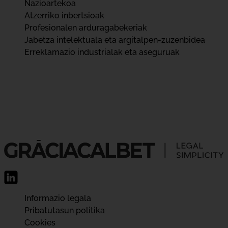
Nazioartekoa
Atzerriko inbertsioak
Profesionalen arduragabekeriak
Jabetza intelektuala eta argitalpen-zuzenbidea
Erreklamazio industrialak eta aseguruak
Informazio legala
Pribatutasun politika
Cookies