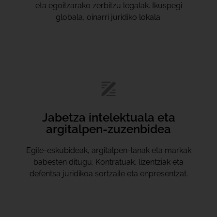
eta egoitzarako zerbitzu legalak. Ikuspegi
globala, oinarri juridiko lokala.
Jabetza intelektuala eta
argitalpen-zuzenbidea
Egile-eskubideak, argitalpen-lanak eta markak
babesten ditugu. Kontratuak, lizentziak eta
defentsa juridikoa sortzaile eta enpresentzat.