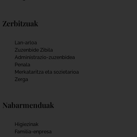
Zerbitzuak
Lan-arloa
Zuzenbide Zibila
Administrazio-zuzenbidea
Penala
Merkataritza eta sozietarioa
Zerga
Nabarmenduak
Higiezinak
Familia-enpresa