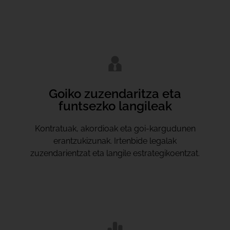
Goiko zuzendaritza eta
funtsezko langileak
Kontratuak, akordioak eta goi-kargudunen
erantzukizunak. Irtenbide legalak
zuzendarientzat eta langile estrategikoentzat.