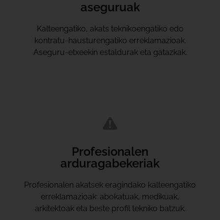
aseguruak
Kalteengatiko, akats teknikoengatiko edo
kontratu-hausturengatiko erreklamazioak.
Aseguru-etxeekin estaldurak eta gatazkak.
Profesionalen
arduragabekeriak
Profesionalen akatsek eragindako kalteengatiko
erreklamazioak: abokatuak, medikuak,
arkitektoak eta beste profil tekniko batzuk.