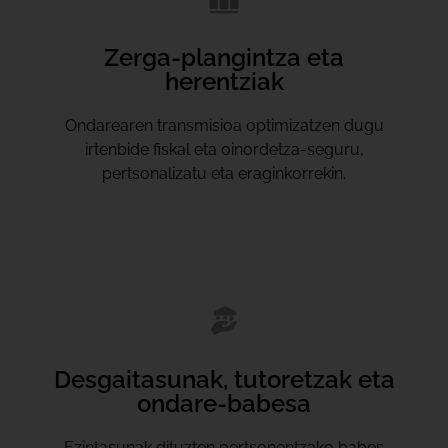
Zerga-plangintza eta
herentziak
Ondarearen transmisioa optimizatzen dugu
irtenbide fiskal eta oinordetza-seguru,
pertsonalizatu eta eraginkorrekin.
Desgaitasunak, tutoretzak eta
ondare-babesa
Ezintasunak dituzten pertsonentzako babes