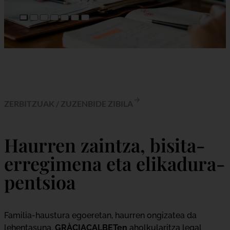
ZERBITZUAK
/
ZUZENBIDE ZIBILA
Haurren zaintza, bisita-
erregimena eta elikadura-
pentsioa
Familia-haustura egoeretan, haurren ongizatea da
lehentasuna.
GRÀCIACALBETen
aholkularitza legal