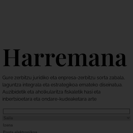
Harremana
Gure zerbitzu juridiko eta enpresa-zerbitzu sorta zabala,
laguntza integrala eta estrategikoa emateko diseinatua.
Auzibidetik eta aholkularitza fiskaletik hasi eta
inbertsioetara eta ondare-kudeaketara arte