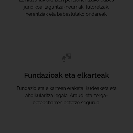
juridikoa: laguntza-neurriak, tutoretzak,
herentziak eta babestutako ondareak.
Fundazioak eta elkarteak
Fundazio eta elkarteen eraketa, kudeaketa eta
aholkularitza legala. Araudi eta zerga-
betebeharren betetze segurua.