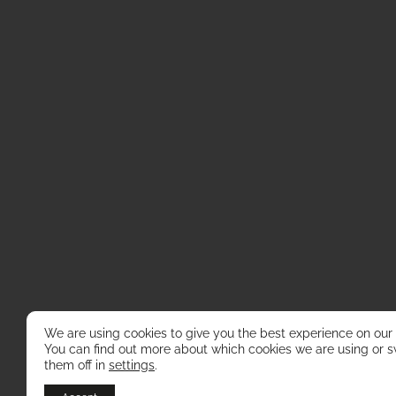
We are using cookies to give you the best experience on our
You can find out more about which cookies we are using or s
them off in
settings
.