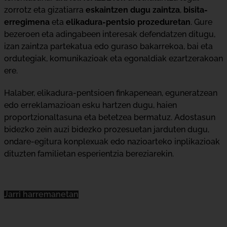
zorrotz eta gizatiarra
eskaintzen dugu zaintza
,
bisita-
erregimena
eta
elikadura-pentsio prozeduretan
. Gure
bezeroen eta adingabeen interesak defendatzen ditugu,
izan zaintza partekatua edo guraso bakarrekoa, bai eta
ordutegiak, komunikazioak eta egonaldiak ezartzerakoan
ere.
Halaber, elikadura-pentsioen finkapenean, eguneratzean
edo erreklamazioan esku hartzen dugu, haien
proportzionaltasuna eta betetzea bermatuz. Adostasun
bidezko zein auzi bidezko prozesuetan jarduten dugu,
ondare-egitura konplexuak edo nazioarteko inplikazioak
dituzten familietan esperientzia bereziarekin.
Jarri harremanetan