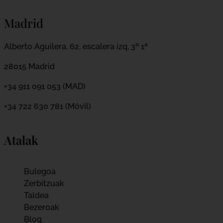
Madrid
Alberto Aguilera, 62, escalera izq, 3º 1ª
28015 Madrid
+34 911 091 053 (MAD)
+34 722 630 781 (Móvil)
Atalak
Bulegoa
Zerbitzuak
Taldea
Bezeroak
Blog