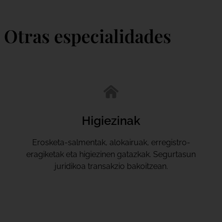
Otras especialidades
Higiezinak
Erosketa-salmentak, alokairuak, erregistro-
eragiketak eta higiezinen gatazkak. Segurtasun
juridikoa transakzio bakoitzean.