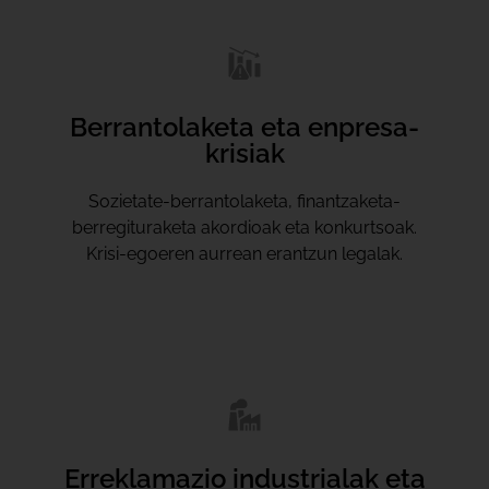
Berrantolaketa eta enpresa-
krisiak
Sozietate-berrantolaketa, finantzaketa-
berregituraketa akordioak eta konkurtsoak.
Krisi-egoeren aurrean erantzun legalak.
Erreklamazio industrialak eta