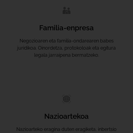
Familia-enpresa
Negozioaren eta familia-ondarearen babes
juridikoa. Oinordetza, protokoloak eta egitura
legala jarraipena bermatzeko.
Nazioartekoa
Nazioarteko eragina duten eragiketa, inbertsio