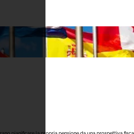
ziendale
 pianificare la propria pensione da una prospettiva fiscale