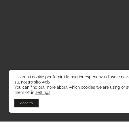
Usiamo i cookie per fornirti la miglior esperienza d'uso e nav
sul nostro sito web.
You can find out more about which cookies we are using or s
them off in
settings
.
Accetta