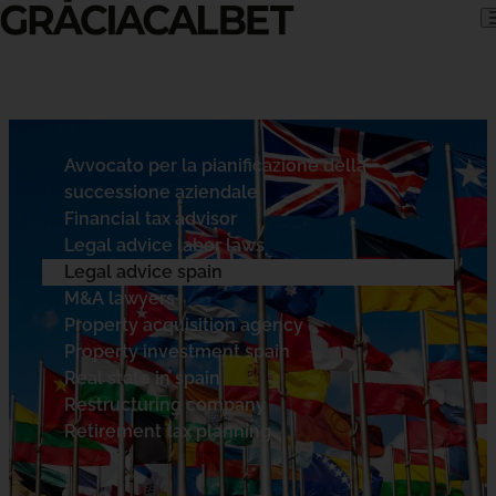
Skip to content
Avvocato per la pianificazione della
successione aziendale
Financial tax advisor
Legal advice labor laws
Legal advice spain
M&A lawyers
Property acquisition agency
Property investment spain
Real state in spain
Restructuring company
Retirement tax planning