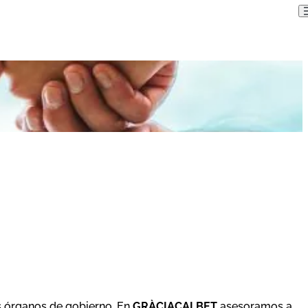
s órganos de gobierno. En
GRÀCIACALBET
asesoramos a