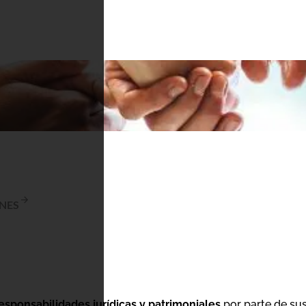
NES
esponsabilidades jurídicas y patrimoniales
por parte de su