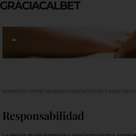
Skip to content
Contratación
Convenios y subvenciones
Cumplimiento normativo
Disolución, fusión, transformación
Fiscalidad
Gobierno y funcionamiento
Responsabilidad
SERVICIOS
/
ESPECIALIDAD
/
FUNDACIONES Y ASOCIACIO
Responsabilidad
La gestión de una fundación o asociación implica asumir
r