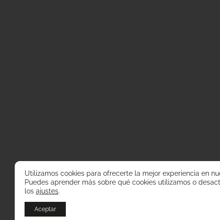
Utilizamos cookies para ofrecerte la mejor experiencia en nu
Puedes aprender más sobre qué cookies utilizamos o desact
los
ajustes
.
Aceptar