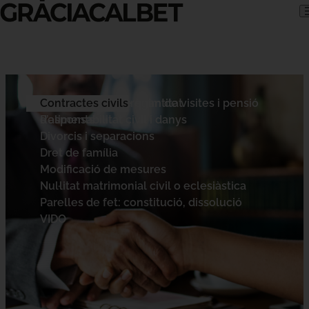
Skip to content
Contractes civils
Custòdia de fills, règim de visites i pensió
Reclamacions de quantitat
d’aliments
Responsabilitat civil i danys
Divorcis i separacions
Dret de família
Modificació de mesures
Nul·litat matrimonial civil o eclesiàstica
Parelles de fet: constitució, dissolució
VIDO