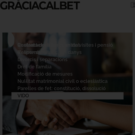
Skip to content
Contractes civils
Custòdia de fills, règim de visites i pensió
Reclamacions de quantitat
d’aliments
Responsabilitat civil i danys
Divorcis i separacions
Dret de família
Modificació de mesures
Nul·litat matrimonial civil o eclesiàstica
Parelles de fet: constitució, dissolució
VIDO