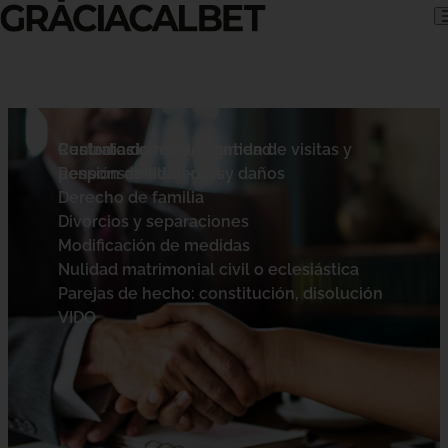
Skip to content
Contratos civiles
Custodia de hijos, régimen de visitas y
Reclamaciones de cantidad
pensión de alimentos
Responsabilidad civil y daños
Derecho de familia
Divorcios y separaciones
Modificación de medidas
Nulidad matrimonial civil o eclesiástica
Parejas de hecho: constitución, disolución
VIDO