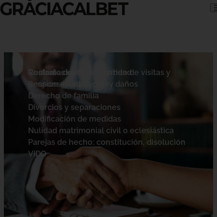
Skip to content
Contratos civiles
Custodia de hijos, régimen de visitas y
Reclamaciones de cantidad
pensión de alimentos
Responsabilidad civil y daños
Derecho de familia
Divorcios y separaciones
Modificación de medidas
Nulidad matrimonial civil o eclesiástica
Parejas de hecho: constitución, disolución
VIDO