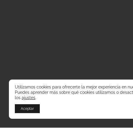
Utilizamos cookies para ofrecerte la mejor experiencia en nu
Puedes aprender más sobre qué cookies utilizamos o desact
los
ajustes
.
Aceptar