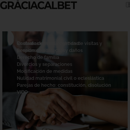
Skip to content
Contratos civiles
Custodia de hijos, régimen de visitas y
Reclamaciones de cantidad
pensión de alimentos
Responsabilidad civil y daños
Derecho de familia
Divorcios y separaciones
Modificación de medidas
Nulidad matrimonial civil o eclesiástica
Parejas de hecho: constitución, disolución
VIDO